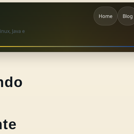
Home
Blog
nux, Java e
ndo
nte