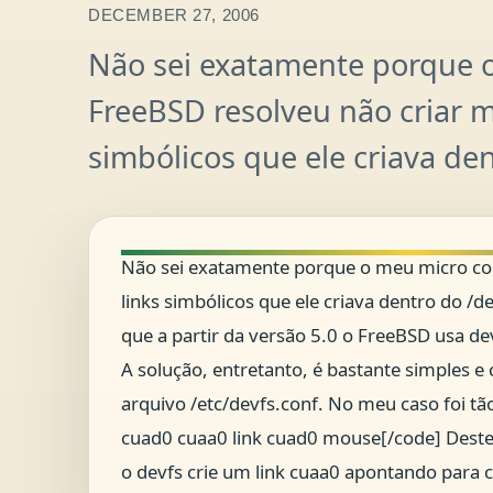
DECEMBER 27, 2006
Não sei exatamente porque 
FreeBSD resolveu não criar m
simbólicos que ele criava den
Não sei exatamente porque o meu micro co
links simbólicos que ele criava dentro do /d
que a partir da versão 5.0 o FreeBSD usa dev
A solução, entretanto, é bastante simples e
arquivo /etc/devfs.conf. No meu caso foi tã
cuad0 cuaa0 link cuad0 mouse[/code] Deste
o devfs crie um link cuaa0 apontando par