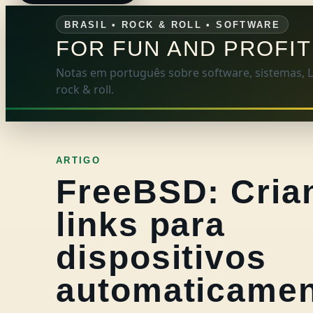
BRASIL • ROCK & ROLL • SOFTWARE
FOR FUN AND PROFIT
Notas em português sobre software, sistemas, Li
rock & roll.
ARTIGO
FreeBSD: Cria
links para
dispositivos
automaticame