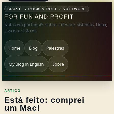
BRASIL • ROCK & ROLL • SOFTWARE
FOR FUN AND PROFIT
Notas em português sobre software, sistemas, Linux,
Java e rock & roll.
Home
Blog
Palestras
My Blog in English
Sobre
ARTIGO
Está feito: comprei
um Mac!