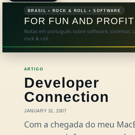
BRASIL • ROCK & ROLL • SOFTWARE
FOR FUN AND PROFIT
Notas em português sobre software, sistemas, Li
rock & roll.
ARTIGO
Developer
Connection
JANUARY 31, 2007
Com a chegada do meu MacB