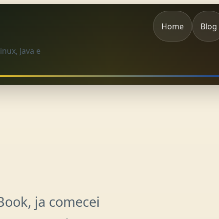
Home
Blog
nux, Java e
ook, ja comecei