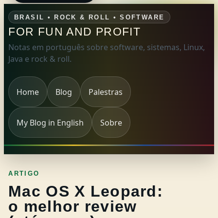
BRASIL • ROCK & ROLL • SOFTWARE
FOR FUN AND PROFIT
Notas em português sobre software, sistemas, Linux,
Java e rock & roll.
Home
Blog
Palestras
My Blog in English
Sobre
ARTIGO
Mac OS X Leopard:
o melhor review