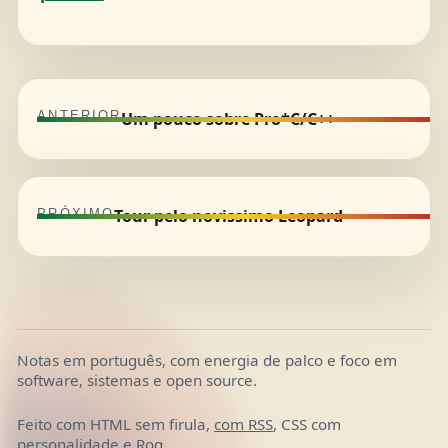
Um pouco sobre Pro*C/C++
ANTERIOR
Tour pelo novissimo Leopard
PRÓXIMO
Notas em português, com energia de palco e foco em
software, sistemas e open source.
Feito com HTML sem firula,
com RSS
, CSS com
personalidade e Roq.