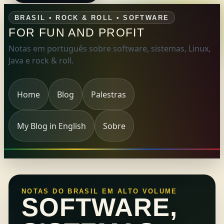
BRASIL • ROCK & ROLL • SOFTWARE
FOR FUN AND PROFIT
Notas em português sobre software, sistemas, Linux,
Java e rock & roll.
Home
Blog
Palestras
My Blog in English
Sobre
NOTAS DO BRASIL EM ALTO VOLUME
SOFTWARE,