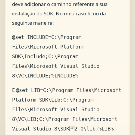
deve adicionar o caminho referente a sua
instalação do SDK. No meu caso ficou da
seguinte maneira:
@set INCLUDE=C:\Program
Files\Microsoft Platform
SDK\Include;C:\Program
Files\Microsoft Visual Studio
8\VC\INCLUDE;%INCLUDE%
E
@set LIB=C:\Program Files\Microsoft
Platform SDK\Lib;C:\Program
Files\Microsoft Visual Studio
8\VC\LIB;C:\Program Files\Microsoft
Visual Studio 8\SDK 2.0\lib;%LIB%