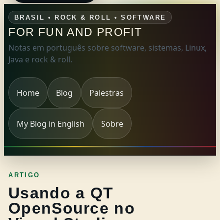
BRASIL • ROCK & ROLL • SOFTWARE
FOR FUN AND PROFIT
Notas em português sobre software, sistemas, Linux,
Java e rock & roll.
Home
Blog
Palestras
My Blog in English
Sobre
ARTIGO
Usando a QT
OpenSource no