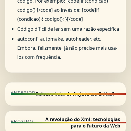
código. Por exemplo: [code]if (condicao)
codigo();[/code] ao invés de: [code]if
(condicao) { codigo(); }[/code]
Código díficil de ler sem uma razão específica
autoconf, automake, autoheader, etc.
Embora, felizmente, já não precise mais usa-
los com frequência.
Release beta do Anjuta em 2 dias?
ANTERIOR
A revolução do Xml: tecnologias
PRÓXIMO
para o futuro da Web