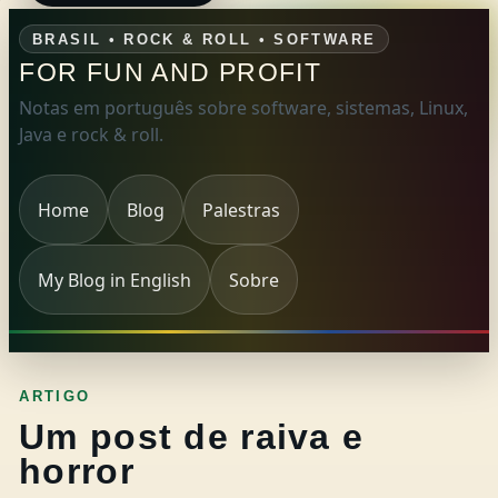
BRASIL • ROCK & ROLL • SOFTWARE
FOR FUN AND PROFIT
Notas em português sobre software, sistemas, Linux,
Java e rock & roll.
Home
Blog
Palestras
My Blog in English
Sobre
ARTIGO
Um post de raiva e
horror