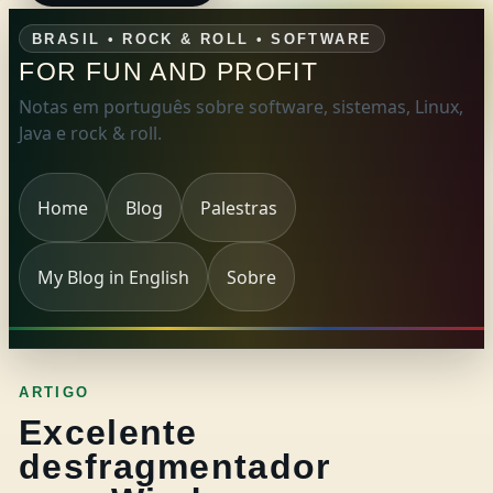
BRASIL • ROCK & ROLL • SOFTWARE
FOR FUN AND PROFIT
Notas em português sobre software, sistemas, Linux,
Java e rock & roll.
Home
Blog
Palestras
My Blog in English
Sobre
ARTIGO
Excelente
desfragmentador