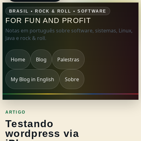
BRASIL • ROCK & ROLL • SOFTWARE
FOR FUN AND PROFIT
Notas em português sobre software, sistemas, Linux,
Java e rock & roll.
Home
Blog
Palestras
My Blog in English
Sobre
ARTIGO
Testando
wordpress via