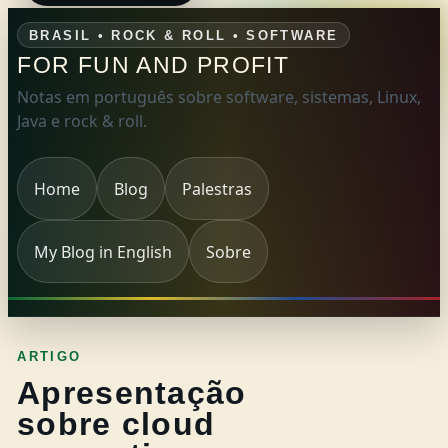
BRASIL • ROCK & ROLL • SOFTWARE
FOR FUN AND PROFIT
Notas em português sobre software, sistemas, Linux,
Java e rock & roll.
Home
Blog
Palestras
My Blog in English
Sobre
ARTIGO
Apresentação
sobre cloud