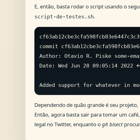
E, então, basta rodar o script usando o se
.
script-de-testes.sh
cf63ab12cbe3cfa598fcb83e6447c3c3
commit cf63ab12cbe3cfa598fcb83e6
Author: Otavio R. Piske some-ema
Date: Wed Jun 28 09:05:14 2022 +0
Dependendo de quão grande é seu projeto,
Então, agora basta sair para tomar um café, 
legal no Twitter, enquanto o
git bisect
procu