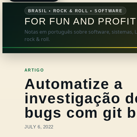
BRASIL • ROCK & ROLL • SOFTWARE
FOR FUN AND PROFIT
Notas em português sobre software, sistemas, Li
rock & roll.
ARTIGO
Automatize a
investigação d
bugs com git b
JULY 6, 2022