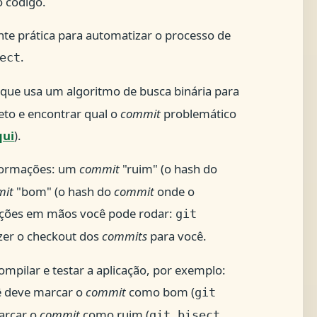
 código.
e prática para automatizar o processo de
.
ect
 que usa um algoritmo de busca binária para
eto e encontrar qual o
commit
problemático
qui
).
nformações: um
commit
"ruim" (o hash do
mit
"bom" (o hash do
commit
onde o
ações em mãos você pode rodar:
git
azer o checkout dos
commits
para você.
mpilar e testar a aplicação, por exemplo:
cê deve marcar o
commit
como bom (
git
marcar o
commit
como ruim (
git bisect