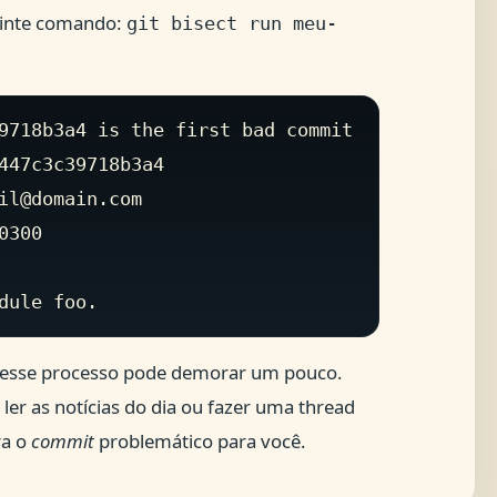
guinte comando:
git bisect run meu-
9718b3a4 is the first bad commit

447c3c39718b3a4

il@domain.com

300

 esse processo pode demorar um pouco.
ler as notícias do dia ou fazer uma thread
ra o
commit
problemático para você.