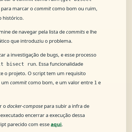
s para marcar o
commit
como bom ou ruim,
 histórico.
rmine de navegar pela lista de
commits
e lhe
ico que introduziu o problema.
zar a investigação de bugs, e esse processo
. Essa funcionalidade
it bisect run
e o projeto. O script tem um requisito
r um
commit
como bom, e um valor entre
e
1
r o
docker-compose
para subir a infra de
de executado encerrar a execução dessa
cript parecido com esse
aqui
.