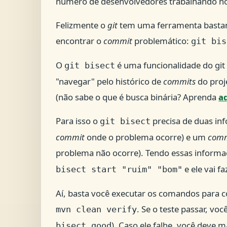
número de desenvolvedores trabalhando no
Felizmente o
git
tem uma ferramenta bastant
encontrar o
commit
problemático:
git bis
O
é uma funcionalidade do git
git bisect
"navegar" pelo histórico de
commits
do proj
(não sabe o que é busca binária? Aprenda
a
Para isso o
precisa de duas i
git bisect
commit
onde o problema ocorre) e um
com
problema não ocorre). Tendo essas inform
e ele vai f
bisect start "ruim" "bom"
Aí, basta você executar os comandos para co
. Se o teste passar, vo
mvn clean verify
). Caso ele falhe, você deve 
bisect good