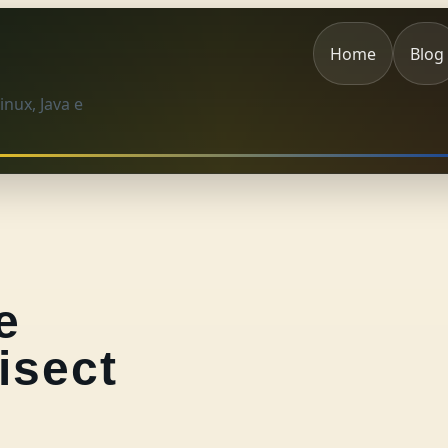
Home
Blog
nux, Java e
e
isect